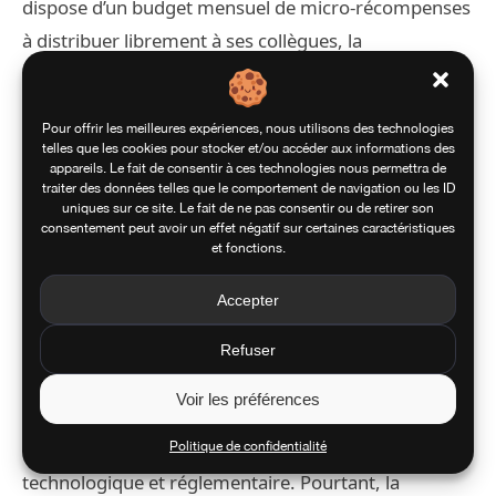
dispose d’un budget mensuel de micro-récompenses
à distribuer librement à ses collègues, la
reconnaissance devient décentralisée et authentique.
Cette approche, popularisée par Google et
Pour offrir les meilleures expériences, nous utilisons des technologies
Salesforce, génère une culture d’appréciation
telles que les cookies pour stocker et/ou accéder aux informations des
mutuelle qui transcende les hiérarchies formelles et
appareils. Le fait de consentir à ces technologies nous permettra de
traiter des données telles que le comportement de navigation ou les ID
renforce la cohésion organisationnelle.
uniques sur ce site. Le fait de ne pas consentir ou de retirer son
consentement peut avoir un effet négatif sur certaines caractéristiques
et fonctions.
Formation Continue et
Accepter
Développement des Compétences
Refuser
Voir les préférences
L’apprentissage continu constitue un impératif dans
les environnements B2B en constante évolution
Politique de confidentialité
technologique et réglementaire. Pourtant, la