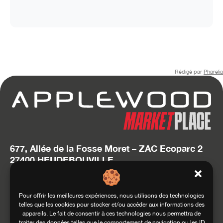
Rédigé par
Pharelia
677, Allée de la Fosse Moret – ZAC Ecoparc 2
27400 HEUDEBOUVILLE
T. 02 32 634 634
hello@applewood.fr
Pour offrir les meilleures expériences, nous utilisons des technologies
telles que les cookies pour stocker et/ou accéder aux informations des
Accédez au site Squadra Group
appareils. Le fait de consentir à ces technologies nous permettra de
traiter des données telles que le comportement de navigation ou les ID