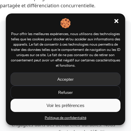
partagée et différenciation concurrentielle.
Pour offrir les meilleures expériences, nous utilisons des technologies
Questions Fréquemment
telles que les cookies pour stocker et/ou accéder aux informations des
appareils. Le fait de consentir à ces technologies nous permettra de
Posées sur les Solutions RSE
traiter des données telles que le comportement de navigation ou les ID
uniques sur ce site. Le fait de ne pas consentir ou de retirer son
Applewood
consentement peut avoir un effet négatif sur certaines caractéristiques
et fonctions.
Accepter
Comment Applewood intègre la
dimension RSE dans ses programmes
Refuser
d’incentive ?
Voir les préférences
Applewood propose un catalogue éco-
responsable avec plus de 220 marques
Politique de confidentialité
engagées dans des démarches durables. Nous