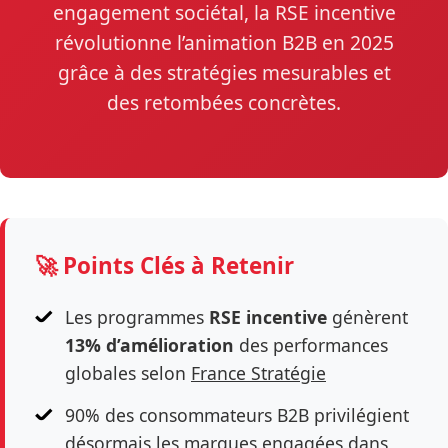
engagement sociétal, la RSE incentive
révolutionne l’animation B2B en 2025
grâce à des stratégies mesurables et
des retombées concrètes.
🚀 Points Clés à Retenir
Les programmes
RSE incentive
génèrent
13% d’amélioration
des performances
globales selon
France Stratégie
90% des consommateurs B2B privilégient
désormais les marques engagées dans