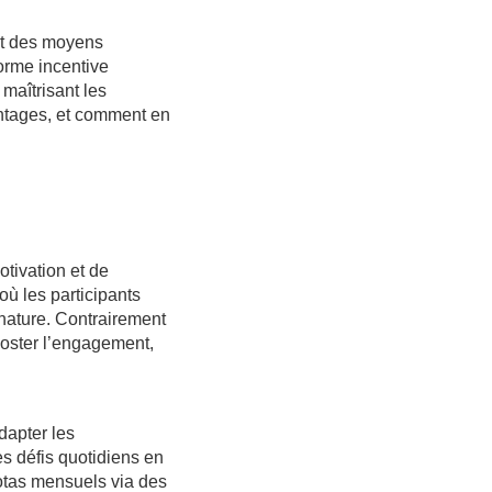
nt des moyens
forme incentive
maîtrisant les
antages, et comment en
otivation et de
ù les participants
ature. Contrairement
ooster l’engagement,
dapter les
s défis quotidiens en
otas mensuels via des