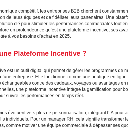
nomique compétitif, les entreprises B2B cherchent constamme
ion de leurs équipes et de fidéliser leurs partenaires. Une plate
tion clé pour stimuler les performances commerciales tout en 
lore en profondeur ce qu’est une plateforme incentive, ses av
tée à vos besoins d’achat en 2025.
une Plateforme Incentive ?
ve est un outil digital qui permet de gérer les programmes de m
’une entreprise. Elle fonctionne comme une boutique en ligne o
s échangeables contre des cadeaux, voyages ou avantages en n
nelles, une plateforme incentive intègre la gamification pour b
our suivre les performances en temps réel.
es évoluent vers plus de personnalisation, intégrant l’IA pour a
ls individuels. Pour un manager RH, cela signifie transformer le
tes, comme motiver une équipe commerciale à dépasser ses qu