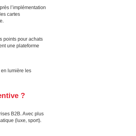
près l’implémentation
des cartes
e.
es points pour achats
ent une plateforme
t en lumière les
ntive ?
rises B2B. Avec plus
tique (luxe, sport).