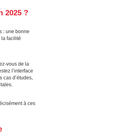
n 2025 ?
es : une bonne
a facilité
ez-vous de la
tez l’interface
des cas d’études,
tales.
récisément à ces
e