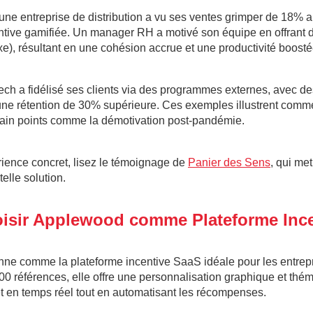
une entreprise de distribution a vu ses ventes grimper de 18% a
ntive gamifiée. Un manager RH a motivé son équipe en offrant 
xe), résultant en une cohésion accrue et une productivité boosté
tech a fidélisé ses clients via des programmes externes, avec d
une rétention de 30% supérieure. Ces exemples illustrent comm
pain points comme la démotivation post-pandémie.
rience concret, lisez le témoignage de
Panier des Sens
, qui me
elle solution.
isir Applewood comme Plateforme Ince
ne comme la plateforme incentive SaaS idéale pour les entrep
 références, elle offre une personnalisation graphique et théma
t en temps réel tout en automatisant les récompenses.