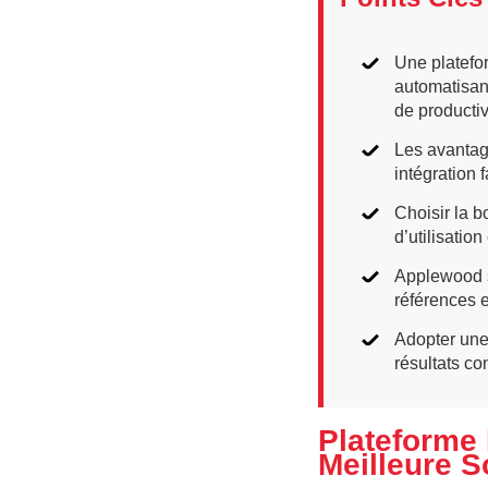
Une platefo
automatisan
de productiv
Les avantag
intégration 
Choisir la b
d’utilisatio
Applewood s
références 
Adopter une
résultats co
Plateforme 
Meilleure S