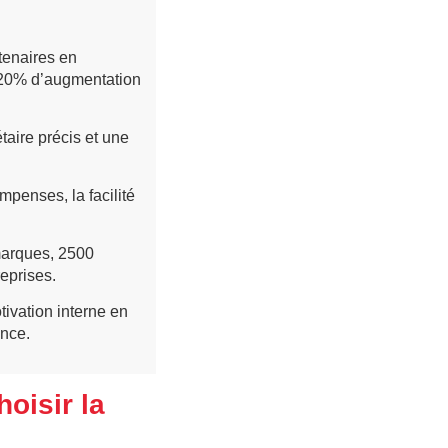
tenaires en
 20% d’augmentation
aire précis et une
mpenses, la facilité
marques, 2500
eprises.
ivation interne en
ance.
oisir la