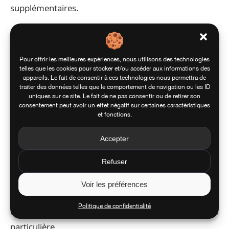
supplémentaires.
L’intégration de ces systèmes de tracking dans une
plateforme de gestion globale comme celle proposée
Pour offrir les meilleures expériences, nous utilisons des technologies
telles que les cookies pour stocker et/ou accéder aux informations des
par Applewood crée une valeur exponentielle. Plutôt
appareils. Le fait de consentir à ces technologies nous permettra de
que de consulter séparément les interfaces de
traiter des données telles que le comportement de navigation ou les ID
uniques sur ce site. Le fait de ne pas consentir ou de retirer son
multiples transporteurs pour suivre les différents
consentement peut avoir un effet négatif sur certaines caractéristiques
et fonctions.
colis d’une opération multi-sites, les équipes
accèdent à une vision consolidée de l’ensemble des
Accepter
expéditions. Cette agrégation de données
Refuser
transforme le suivi individuel en pilotage stratégique,
permettant d’identifier en un coup d’œil les
Voir les préférences
destinations déjà servies, celles en cours
Politique de confidentialité
d’acheminement et celles nécessitant une attention
particulière.