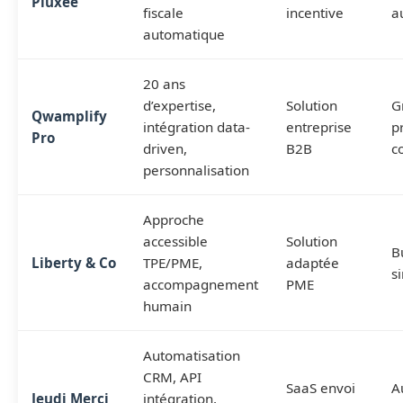
Pluxee
fiscale
incentive
a
automatique
20 ans
d’expertise,
Solution
G
Qwamplify
intégration data-
entreprise
p
Pro
driven,
B2B
c
personnalisation
Approche
accessible
Solution
B
Liberty & Co
TPE/PME,
adaptée
s
accompagnement
PME
humain
Automatisation
CRM, API
SaaS envoi
A
Jeudi Merci
intégration,