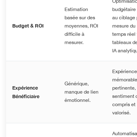
Optimisati
Estimation
budgétaire
basée sur des
au ciblage 
Budget & ROI
moyennes, ROI
mesure du 
difficile à
temps réel 
mesurer.
tableaux d
IA analytiq
Expérience
mémorable
Générique,
Expérience
pertinente,
manque de lien
Bénéficiaire
sentiment d
émotionnel.
compris et
valorisé.
Automatisa