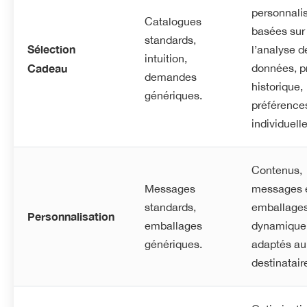
personnali
Catalogues
basées sur
standards,
Sélection
l’analyse d
intuition,
Cadeau
données, pr
demandes
historique,
génériques.
préférence
individuelle
Contenus,
Messages
messages 
standards,
emballage
Personnalisation
emballages
dynamique
génériques.
adaptés au
destinataire