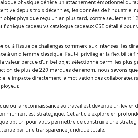
atalogue physique génère un attachement émotionnel durab
ncentive depuis trois décennies, les données de l’industrie 
un objet physique reçu un an plus tard, contre seulement 1
f chèque cadeau vs catalogue cadeaux CSE détaillé pour v
ée ou à l’issue de challenges commerciaux intenses, les dir
e à un dilemme classique. Faut-il privilégier la flexibilité f
la valeur perçue d’un bel objet sélectionné parmi les plus 
lection de plus de 220 marques de renom, nous savons que 
; elle impacte directement la motivation des collaborateurs, 
ployeur.
e où la reconnaissance au travail est devenue un levier de 
 moment est stratégique. Cet article explore en profonde
chaque option pour vous permettre de construire une stratégi
tenue par une transparence juridique totale.