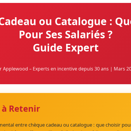
Cadeau ou Catalogue : Que
Pour Ses Salariés ?
Guide Expert
r Applewood – Experts en incentive depuis 30 ans | Mars 2
 à Retenir
mental entre chèque cadeau ou catalogue : que choisir pou