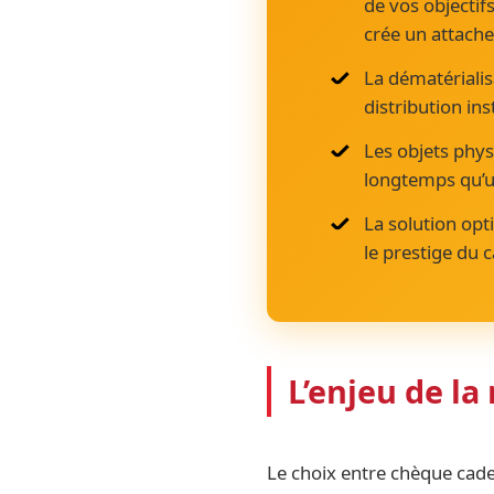
de vos objectif
crée un attach
La dématérialis
distribution ins
Les objets phys
longtemps qu’u
La solution opt
le prestige du 
L’enjeu de l
Le choix entre chèque cadea