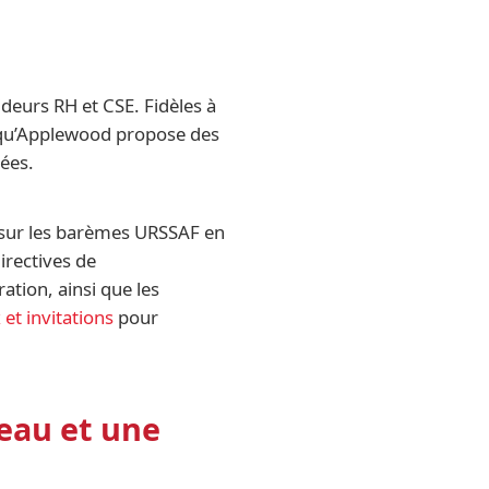
deurs RH et CSE. Fidèles à
 qu’Applewood propose des
sées.
t sur les barèmes URSSAF en
irectives de
ation, ainsi que les
et invitations
pour
deau et une