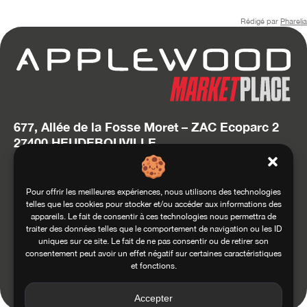
Rédigé par
Pharelia
677, Allée de la Fosse Moret – ZAC Ecoparc 2
27400 HEUDEBOUVILLE
T. 02 32 634 634
hello@applewood.fr
Pour offrir les meilleures expériences, nous utilisons des technologies
telles que les cookies pour stocker et/ou accéder aux informations des
Accédez au site Squadra Group
appareils. Le fait de consentir à ces technologies nous permettra de
traiter des données telles que le comportement de navigation ou les ID
uniques sur ce site. Le fait de ne pas consentir ou de retirer son
consentement peut avoir un effet négatif sur certaines caractéristiques
et fonctions.
Conditions générales d’utilisation
Conditions générales de vente
Mentions légales
Politique de confidentialité
Accepter