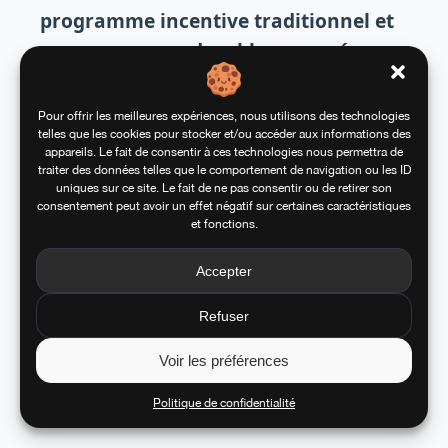
programme incentive traditionnel et
un programme durable proposé par
Applewood ?
Nos analyses comparatives démontrent qu’un
Pour offrir les meilleures expériences, nous utilisons des technologies
telles que les cookies pour stocker et/ou accéder aux informations des
programme incentive durable conçu avec
appareils. Le fait de consentir à ces technologies nous permettra de
Applewood réduit en moyenne de 40 à 60%
traiter des données telles que le comportement de navigation ou les ID
uniques sur ce site. Le fait de ne pas consentir ou de retirer son
l’empreinte carbone comparé à un programme
consentement peut avoir un effet négatif sur certaines caractéristiques
traditionnel. Cette amélioration résulte de la
et fonctions.
combinaison de plusieurs facteurs : sélection de
produits écoconçus, privilège accordé aux
Accepter
expériences immatérielles, optimisation
logistique et mécanismes de compensation
Refuser
carbone intégrés. Chaque client reçoit un
Voir les préférences
rapport d’impact personnalisé quantifiant
précisément les bénéfices environnementaux de
Politique de confidentialité
son programme.