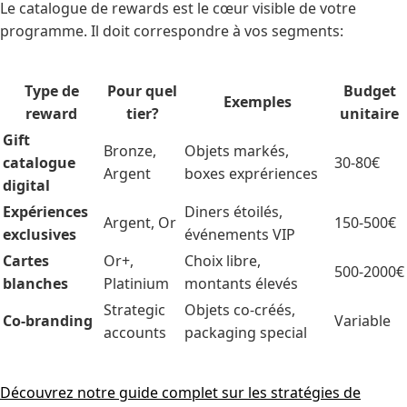
Le catalogue de rewards est le cœur visible de votre
programme. Il doit correspondre à vos segments:
Type de
Pour quel
Budget
Exemples
reward
tier?
unitaire
Gift
Bronze,
Objets markés,
catalogue
30-80€
Argent
boxes exprériences
digital
Expériences
Diners étoilés,
Argent, Or
150-500€
exclusives
événements VIP
Cartes
Or+,
Choix libre,
500-2000€
blanches
Platinium
montants élevés
Strategic
Objets co-créés,
Co-branding
Variable
accounts
packaging special
Découvrez notre guide complet sur les stratégies de