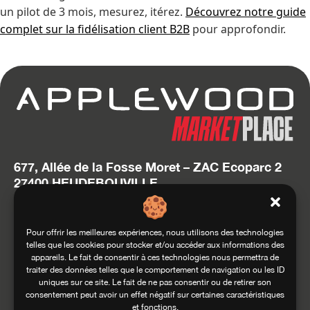
un pilot de 3 mois, mesurez, itérez.
Découvrez notre guide
complet sur la fidélisation client B2B
pour approfondir.
677, Allée de la Fosse Moret – ZAC Ecoparc 2
27400 HEUDEBOUVILLE
T. 02 32 634 634
hello@applewood.fr
Pour offrir les meilleures expériences, nous utilisons des technologies
telles que les cookies pour stocker et/ou accéder aux informations des
Accédez au site Squadra Group
appareils. Le fait de consentir à ces technologies nous permettra de
traiter des données telles que le comportement de navigation ou les ID
uniques sur ce site. Le fait de ne pas consentir ou de retirer son
consentement peut avoir un effet négatif sur certaines caractéristiques
et fonctions.