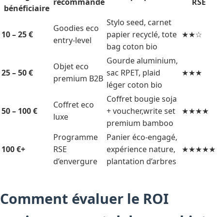
recommandé
RSE
bénéficiaire
Stylo seed, carnet
Goodies eco
10 – 25 €
papier recyclé, tote
★★☆
entry-level
bag coton bio
Gourde aluminium,
Objet eco
25 – 50 €
sac RPET, plaid
★★★
premium B2B
léger coton bio
Coffret bougie soja
Coffret eco
50 – 100 €
+ voucher,write set
★★★★
luxe
premium bamboo
Programme
Panier éco-engagé,
100 €+
RSE
expérience nature,
★★★★★
d’envergure
plantation d’arbres
Comment évaluer le ROI