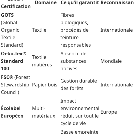
Domaine
Ce qu’il garantit
Reconnaissan
Certification
GOTS
Fibres
(Global
biologiques,
Organic
Textile
procédés de
Internationale
Textile
teinture
Standard)
responsables
Oeko-Tex®
Absence de
Textile
Standard
substances
Mondiale
matières
100
nocives
FSC®
(Forest
Gestion durable
Stewardship
Papier bois
Internationale
des forêts
Council)
Impact
Écolabel
Multi-
environnemental
Europe
Européen
matériaux
réduit sur tout le
cycle de vie
Basse empreinte