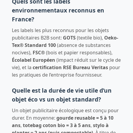
Quels sont les labels
environnementaux reconnus en
France?
Les labels les plus reconnus pour les objets
publicitaires B2B sont:
GOTS
(textile bio),
Oeko-
Tex® Standard 100
(absence de substances
nocives),
FSC®
(bois et papier responsables),
Écolabel Européen
(impact réduit sur le cycle de
vie), et la
certification RSE Bureau Veritas
pour
les pratiques de l’entreprise fournisseur.
Quelle est la durée de vie utile d’un
objet éco vs un objet standard?
Un objet publicitaire écologique est conçu pour
durer. En moyenne:
gourde reusable = 5 à 10
ans
,
totebag coton bio = 3 à 5 ans
,
stylo à
planter = 2 ans (puis compostable)
. À titre de