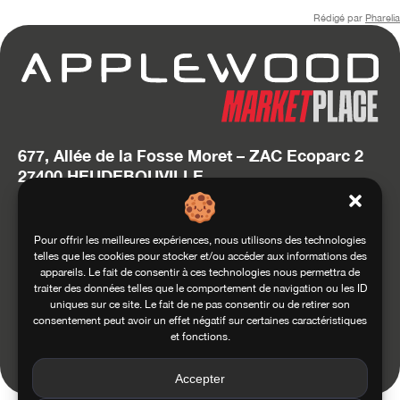
Rédigé par
Pharelia
677, Allée de la Fosse Moret – ZAC Ecoparc 2
27400 HEUDEBOUVILLE
T. 02 32 634 634
hello@applewood.fr
Pour offrir les meilleures expériences, nous utilisons des technologies
telles que les cookies pour stocker et/ou accéder aux informations des
Accédez au site Squadra Group
appareils. Le fait de consentir à ces technologies nous permettra de
traiter des données telles que le comportement de navigation ou les ID
uniques sur ce site. Le fait de ne pas consentir ou de retirer son
consentement peut avoir un effet négatif sur certaines caractéristiques
et fonctions.
Conditions générales d’utilisation
Conditions générales de vente
Mentions légales
Politique de confidentialité
Accepter