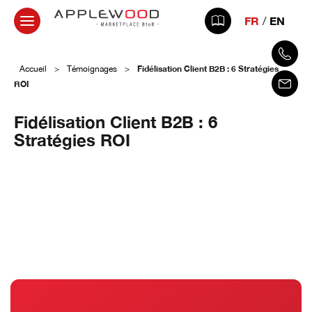
FR
EN
Fidélisation Client B2B : 6 Stratégies
Accueil
>
Témoignages
>
ROI
Fidélisation Client B2B : 6
Stratégies ROI
19 mars 2026