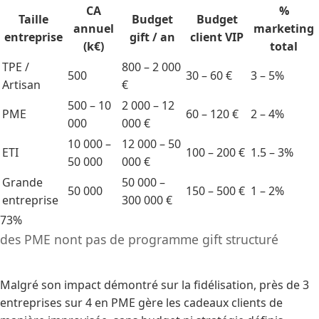
CA
%
Taille
Budget
Budget
annuel
marketing
entreprise
gift / an
client VIP
(k€)
total
TPE /
800 – 2 000
500
30 – 60 €
3 – 5%
Artisan
€
500 – 10
2 000 – 12
PME
60 – 120 €
2 – 4%
000
000 €
10 000 –
12 000 – 50
ETI
100 – 200 €
1.5 – 3%
50 000
000 €
Grande
50 000 –
50 000
150 – 500 €
1 – 2%
entreprise
300 000 €
73%
des PME nont pas de programme gift structuré
Malgré son impact démontré sur la fidélisation, près de 3
entreprises sur 4 en PME gère les cadeaux clients de